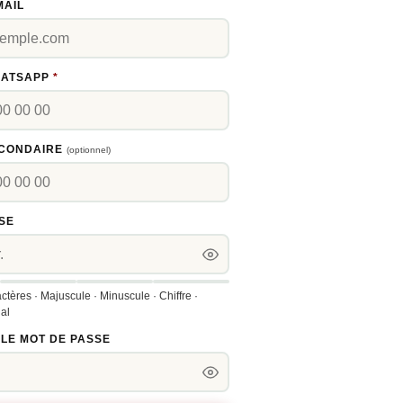
MAIL
HATSAPP
*
CONDAIRE
(optionnel)
SE
tères · Majuscule · Minuscule · Chiffre ·
al
LE MOT DE PASSE